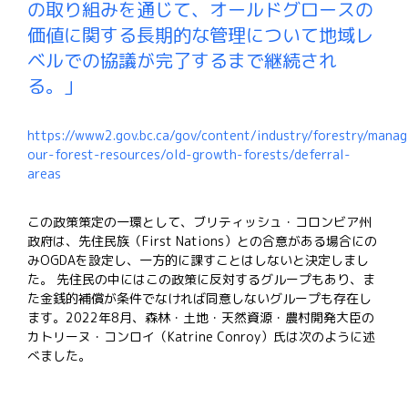
の取り組みを通じて、オールドグロースの
価値に関する長期的な管理について地域レ
ベルでの協議が完了するまで継続され
る。」
https://www2.gov.bc.ca/gov/content/industry/forestry/manag
our-forest-resources/old-growth-forests/deferral-
areas
この政策策定の一環として、ブリティッシュ・コロンビア州
政府は、先住民族（
First Nations
）との合意がある場合にの
み
OGDA
を設定し、一方的に課すことはしないと決定しまし
た。
先住民の中にはこの政策に反対するグループもあり、ま
た金銭的補償が条件でなければ同意しないグループも存在し
ます。
2022
年
8
月、森林・土地・天然資源・農村開発大臣の
カトリーヌ・コンロイ（
Katrine Conroy
）氏は次のように述
べました。