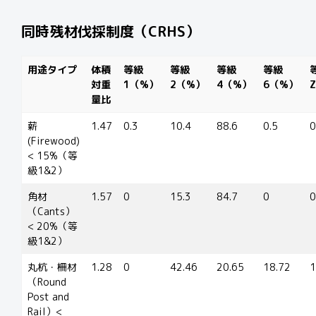
同時残材伐採制度（
CRHS
）
用途タイプ
体積
等級
等級
等級
等級
対重
1（%）
2（%）
4（%）
6（%）
量比
薪
1.47
0.3
10.4
88.6
0.5
0
(Firewood)
< 15%（等
級1&2）
角材
1.57
0
15.3
84.7
0
0
（Cants）
< 20%（等
級1&2）
丸杭・柵材
1.28
0
42.46
20.65
18.72
1
（Round
Post and
Rail）<