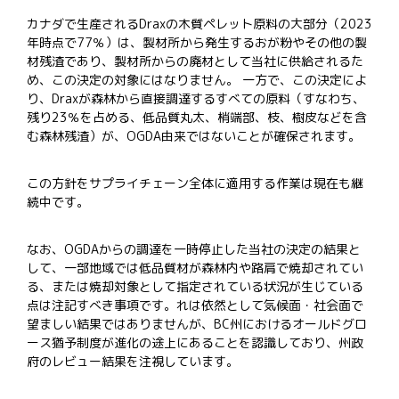
カナダで生産される
Drax
の木質ペレット原料の大部分（
2023
年時点で
77
％）は、製材所から発生するおが粉やその他の製
材残渣であり、製材所からの廃材として当社に供給されるた
め、この決定の対象にはなりません。
一方で、この決定によ
り、
Drax
が森林から直接調達するすべての原料（すなわち、
残り
23
％を占める、低品質丸太、梢端部、枝、樹皮などを含
む森林残渣）が、
OGDA
由来ではないことが確保されます。
この方針をサプライチェーン全体に適用する作業は現在も継
続中です。
なお、
OGDA
からの調達を一時停止した当社の決定の結果と
して、一部地域では低品質材が森林内や路肩で焼却されてい
る、または焼却対象として指定されている状況が生じている
点は注記すべき事項です。
れは依然として気候面・社会面で
望ましい結果ではありませんが、
BC
州におけるオールドグロ
ース猶予制度が進化の途上にあることを認識しており、州政
府のレビュー結果を注視しています。