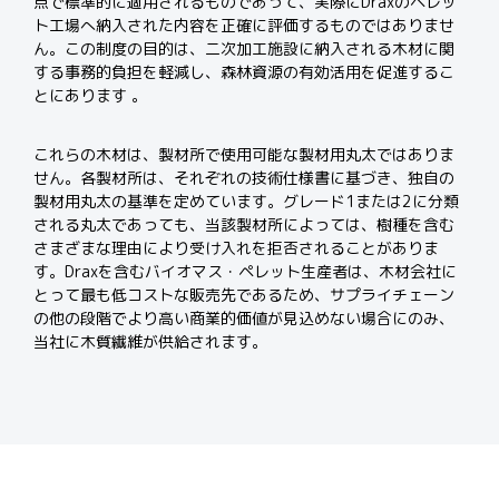
点で標準的に適用されるものであって、実際に
Drax
のペレッ
ト工場へ納入された内容を正確に評価するものではありませ
ん。
この制度の目的は、二次加工施設に納入される木材に関
する事務的負担を軽減し、森林資源の有効活用を促進するこ
とにあります
。
これらの木材は、製材所で使用可能な製材用丸太ではありま
せん。
各製材所は、それぞれの技術仕様書に基づき、独自の
製材用丸太の基準を定めています。
グレード
1
または
2
に分類
される丸太であっても、当該製材所によっては、樹種を含む
さまざまな理由により受け入れを拒否されることがありま
す。
Drax
を含むバイオマス・ペレット生産者は、木材会社に
とって最も低コストな販売先であるため、サプライチェーン
の他の段階でより高い商業的価値が見込めない場合にのみ、
当社に木質繊維が供給されます
。