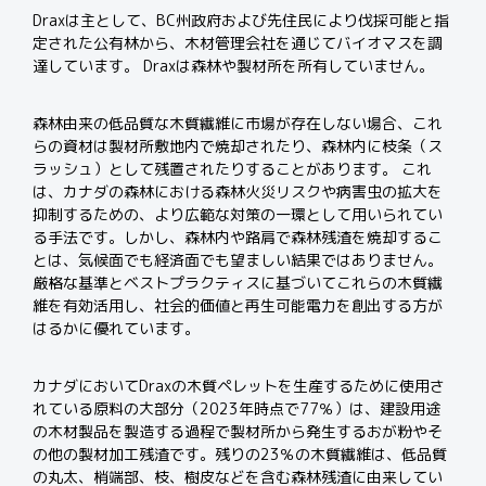
Drax
は主として、
BC
州政府および先住民により伐採可能と指
定された公有林から、木材管理会社を通じてバイオマスを調
達しています。
Drax
は森林や製材所を所有していません。
森林由来の低品質な木質繊維に市場が存在しない場合、これ
らの資材は製材所敷地内で焼却されたり、森林内に枝条（ス
ラッシュ）として残置されたりすることがあります。
これ
は、カナダの森林における森林火災リスクや病害虫の拡大を
抑制するための、より広範な対策の一環として用いられてい
る手法です。
しかし、森林内や路肩で森林残渣を焼却するこ
とは、気候面でも経済面でも望ましい結果ではありません。
厳格な基準とベストプラクティスに基づいてこれらの木質繊
維を有効活用し、社会的価値と再生可能電力を創出する方が
はるかに優れています。
カナダにおいて
Drax
の木質ペレットを生産するために使用さ
れている原料の大部分（
2023
年時点で
77
％）は、建設用途
の木材製品を製造する過程で製材所から発生するおが粉やそ
の他の製材加工残渣です。
残りの23％の木質繊維は、低品質
の丸太、梢端部、枝、樹皮などを含む森林残渣に由来してい