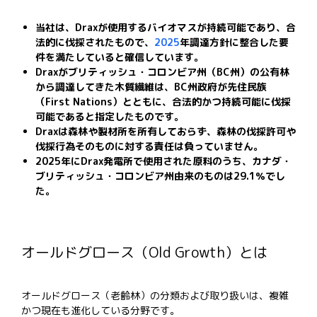
当社は、
Drax
が使用するバイオマスが持続可能であり、合
法的に伐採されたもので、
2025
年調達方針に整合した要
件を満たしていると確信しています。
Draxがブリティッシュ・コロンビア州（BC州）の公有林
から調達してきた木質繊維は、BC州政府が先住民族
（First
Nations）とともに、合法的かつ持続可能に伐採
可能であると指定したものです
。
Drax
は森林や製材所を所有しておらず、森林の伐採許可や
伐採行為そのものに対する責任は負っていません。
2025年にDrax発電所で使用された原料のうち、カナダ・
ブリティッシュ・コロンビア州由来のものは29.1％でし
た。
オールドグロース（Old Growth）とは
オールドグロース（老齢林）の分類および取り扱いは、複雑
かつ現在も進化している分野です。