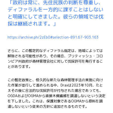
「政府は常に、先住民族の判断を尊重し、
ディファラルを一方的に課すことはしない
と明確にしてきました。
彼らの領域では伐
採は継続されます。」
https://archive.ph/2zEb0#selection-891.67-903.163
さらに、この暫定的なディファラル指定は、地域によっては
解除される可能性があり、その場合、ブリティッシュ・コロ
ンビア州政府が森林管理会社に対して伐採許可を発行するこ
とがあります。
この暫定政策と、恒久的な新たな森林管理手法の実施に向け
た作業が並行して進められる中、
Drax
は
2023
年
10
月、たと
えその後に合法的な伐採許可が付与された場合であっても、
OGDA
および
OGMA
から直接木質繊維を調達しないという決定
を下しました。
これは、保護対象である
OGMA
から原料を調
達しないという従来の方針に追加されるものです。