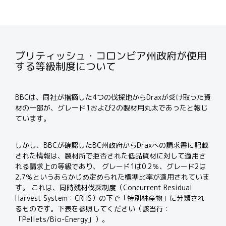
ブリティッシュ・コロンビア州政府が使用
する等級制度について
BBC
は、同社が指摘した
4
つの伐採地から
Drax
が受け取った資
材の一部が、グレード
1
および
2
の製材用丸太であったと報じ
ています。
しかし、
BBC
が確認した
BC
州政府から
Drax
への請求書に記載
された情報は、製材所で拒否された低品質材に対して適用さ
れる請求上の等級であり、
グレード
1
は
0.2
％、グレード
2
は
2.7
％というあらかじめ定められた標準比率が適用されていま
す。
これは、同時残材伐採制度（
Concurrent Residual
Harvest
System
：
CRHS
）の下で「特別林産物」に分類され
るものです。下表を参照してください（該当行：
「
Pellets/
Bio-Energy
」）。