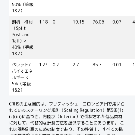
50%（等級
1&2）
割杭・柵材
1.18
0
19.15
76.06
0.07
4
（Split
Post and
Rail）<
40%（等級
1&2）
ベレット/
1.23
0.2
2.7
85.7
0.01
1
バイオエネ
ルギー <
5%（等級
1&2）
CRHS
の主な目的は、ブリティッシュ・コロンビア州で用いら
れているスケーリング規則（
Scaling Regulation
）第
5
条
(1)
(c)(
iii)
に
基づき、内陸部（
Interior
）で伐採された低品質材
に対して、代替的な計測方法を提供することにあります。
こ
れは課税計算のための制度であり、その性質上、すべての拠