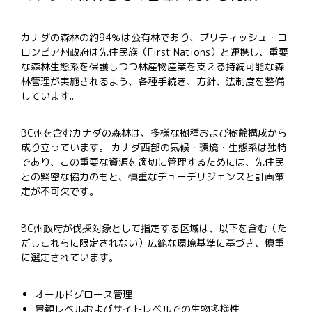
カナダの森林の約
94
％は公有林であり、ブリティッシュ・コ
ロンビア州政府は先住民族（
First Nations
）と連携し、重要
な森林生態系を保護しつつ林産物産業を支える持続可能な森
林管理が実施されるよう、各種手続き、方針、法制度を整備
しています。
BC
州を含むカナダの森林は、多様な樹種および樹齢構成から
成り立っています。
カナダ西部の気候・環境・生態系は独特
であり、この重要な資源を適切に管理するためには、先住民
との緊密な協力のもと、慎重なデューデリジェンスと計画策
定が不可欠です。
BC
州政府が伐採対象として指定する区域は、以下を含む（た
だしこれらに限定されない）広範な環境基準に基づき、慎重
に選定されています。
オールドグロース管理
景観レベルおよびサイトレベルでの生物多様性