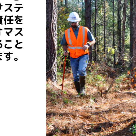
サステ
責任を
オマス
ること
ます。