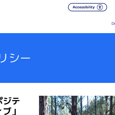
D
リシー
ポジテ
ィブ」